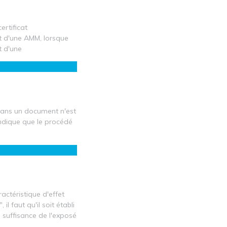
ertificat
t d'une AMM, lorsque
t d'une
dans un document n'est
indique que le procédé
actéristique d'effet
l faut qu'il soit établi
e suffisance de l'exposé