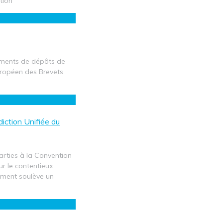
ction
sements de dépôts de
uropéen des Brevets
diction Unifiée du
parties à la Convention
r le contentieux
nement soulève un