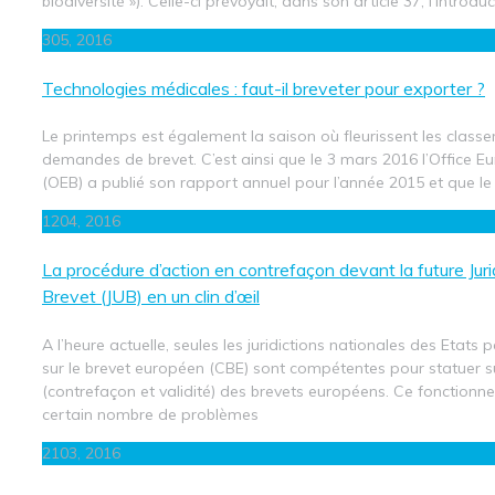
biodiversité »). Celle-ci prévoyait, dans son article 37, l’introdu
3
05, 2016
Technologies médicales : faut-il breveter pour exporter ?
Le printemps est également la saison où fleurissent les clas
demandes de brevet. C’est ainsi que le 3 mars 2016 l’Office E
(OEB) a publié son rapport annuel pour l’année 2015 et que le
12
04, 2016
La procédure d’action en contrefaçon devant la future Juri
Brevet (JUB) en un clin d’œil
A l’heure actuelle, seules les juridictions nationales des Etats 
sur le brevet européen (CBE) sont compétentes pour statuer su
(contrefaçon et validité) des brevets européens. Ce fonction
certain nombre de problèmes
21
03, 2016