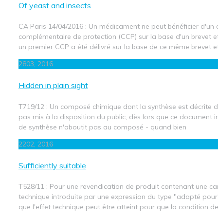
Of yeast and insects
CA Paris 14/04/2016 : Un médicament ne peut bénéficier d'un c
complémentaire de protection (CCP) sur la base d'un brevet e
un premier CCP a été délivré sur la base de ce même brevet e
28
03, 2016
Hidden in plain sight
T719/12 : Un composé chimique dont la synthèse est décrite 
pas mis à la disposition du public, dès lors que ce document 
de synthèse n'aboutit pas au composé - quand bien
22
02, 2016
Sufficiently suitable
T528/11 : Pour une revendication de produit contenant une car
technique introduite par une expression du type "adapté pour", i
que l'effet technique peut être atteint pour que la condition d