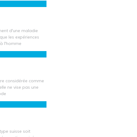
ement d'une maladie
 que les expériences
 à l'homme
 être considérée comme
elle ne vise pas une
ode
type suisse soit