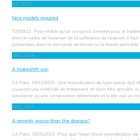
1
02, 2016
Nice models required
T2059/13 : Pour établir qu'un composé convient pour le trait
dans le cadre de l'examen de la suffisance de l'exposé, il faut
présentées dans la demande de brevet ou le brevet permette
18
01, 2016
A makeshift win
CA Paris, 03/11/2015 : Une revendication de type suisse doit
couvrant une méthode de traitement, et donc être annulée, si 
substance ou une composition déterminée et si elle vise un m
28
12, 2015
A remedy worse than the disease?
CA Paris, 30/01/2015 : Pour que l'objet d'une revendication de 